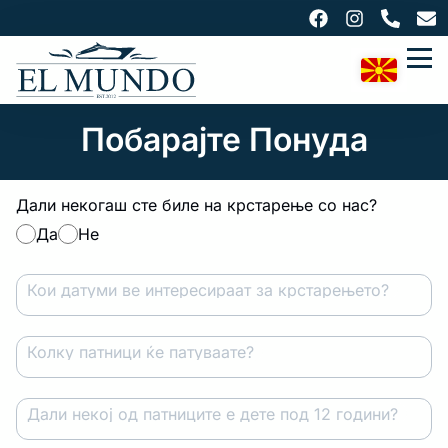
Побарајте Понуда
Дали некогаш сте биле на крстарење со нас?
Да
Не
Кои датуми ве интересираат за крстарењето?
Колку патници ќе патуваате?
Дали некој од патниците е дете под 12 години?