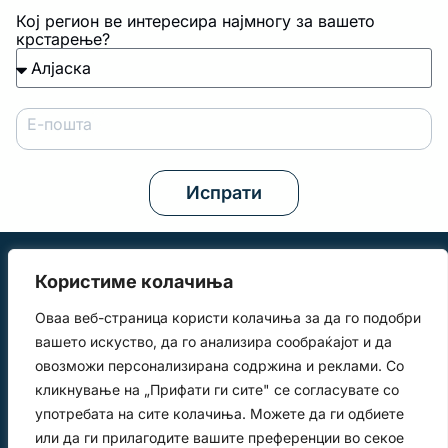
Кој регион ве интересира најмногу за вашето
крстарење?
Е-пошта
Испрати
Користиме колачиња
Оваа веб-страница користи колачиња за да го подобри
вашето искуство, да го анализира сообраќајот и да
овозможи персонализирана содржина и реклами. Со
Крстарења
За нас
кликнување на „Прифати ги сите" се согласувате со
info@elmundo.com.mk
+389 2 3051748
употребата на сите колачиња. Можете да ги одбиете
Контакт
Летови
+389 78 407540
или да ги прилагодите вашите преференции во секое