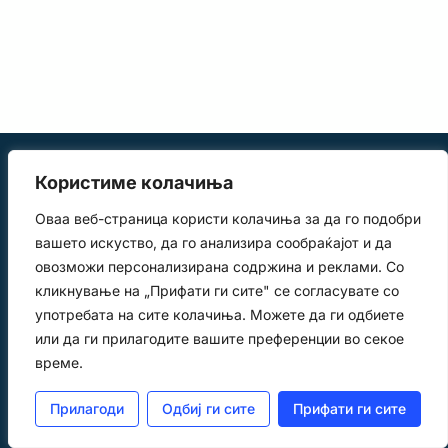
Користиме колачиња
Оваа веб-страница користи колачиња за да го подобри
вашето искуство, да го анализира сообраќајот и да
овозможи персонализирана содржина и реклами. Со
Крстарења
За нас
кликнување на „Прифати ги сите" се согласувате со
info@elmundo.com.mk
+389 2 3051748
употребата на сите колачиња. Можете да ги одбиете
Контакт
Летови
+389 78 407540
или да ги прилагодите вашите преференции во секое
Побарај Понуда
време.
© 2025. Сите права се
Прилагоди
Одбиј ги сите
Прифати ги сите
задржани