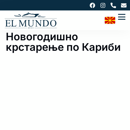
Новогодишно
крстарење по Кариби