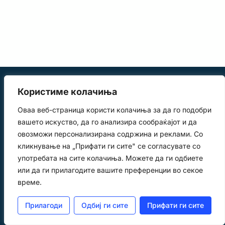
Користиме колачиња
Оваа веб-страница користи колачиња за да го подобри
вашето искуство, да го анализира сообраќајот и да
овозможи персонализирана содржина и реклами. Со
Крстарења
За нас
кликнување на „Прифати ги сите" се согласувате со
info@elmundo.com.mk
+389 2 3051748
употребата на сите колачиња. Можете да ги одбиете
Контакт
Летови
+389 78 407540
или да ги прилагодите вашите преференции во секое
Побарај Понуда
време.
© 2025. Сите права се
Прилагоди
Одбиј ги сите
Прифати ги сите
задржани